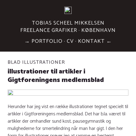
TOBIAS SCHEEL MIKKELSEN
FREELANCE GRAFIKER · KØBENHAVN
→
PORTFOLIO
·
CV
·
KONTAKT
←
BLAD ILLUSTRATIONER
illustrationer til artikler i
Gigtforeningens medlemsblad
Herunder har jeg vist en række illustrationer tegnet specielt til
artikler i Gigtforeningens medlemsblad. Det har b.la. været til
artikler der omhandler sund kost, pausegymnastik og
mulighederne for smertelindring når man har gigt. I den her
form for illustrationer prøver jeg at ramme en bestemt