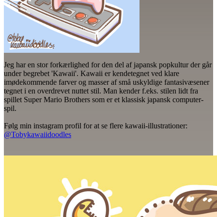
Jeg har en stor forkærlighed for den del af japansk popkultur der går
under begrebet 'Kawaii'. Kawaii er kendetegnet ved klare
imødekommende farver og masser af små uskyldige fantasivæsener
tegnet i en overdrevet nuttet stil. Man kender f.eks. stilen lidt fra
spillet Super Mario Brothers som er et klassisk japansk computer-
spil.
Følg min instagram profil for at se flere kawaii-illustrationer:
@Tobykawaiidoodles