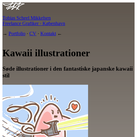
Tobias Scheel Mikkelsen
Freelance Grafiker · København
→
Portfolio
·
CV
·
Kontakt
←
Kawaii illustrationer
Søde illustrationer i den fantastiske japanske kawaii
stil