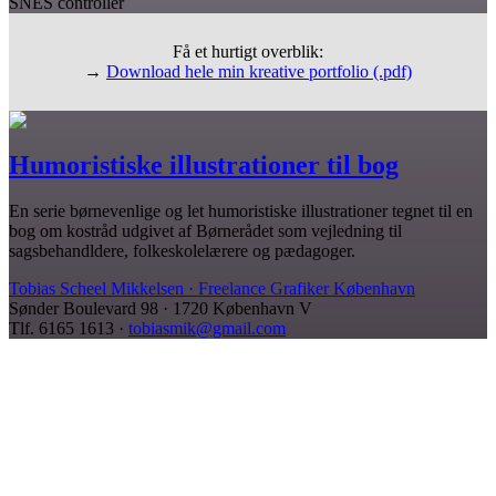
Få et hurtigt overblik:
→
Download hele min kreative portfolio (.pdf)
Humoristiske illustrationer til bog
En serie børnevenlige og let humoristiske illustrationer tegnet til en
bog om kostråd udgivet af Børnerådet som vejledning til
sagsbehandldere, folkeskolelærere og pædagoger.
Tobias Scheel Mikkelsen
· Freelance Grafiker København
Sønder Boulevard 98 · 1720 København V
Tlf. 6165 1613 ·
tobiasmik@gmail.com